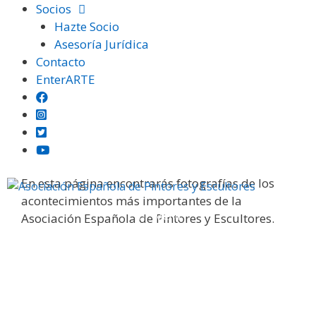
Saltar
Socios
al
Hazte Socio
contenido
Asesoría Jurídica
Contacto
EnterARTE
Galería fotográfica
En esta página encontrarás fotografías de los
acontecimientos más importantes de la
Menú
Asociación Española de Pintores y Escultores.