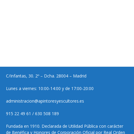
C/Infantas, 30. 2º – Dcha. 28004 – Madrid
Lunes a viernes: 10:00-14:00 y de 17:00-20:00
administracion@apintoresyescultores.es
915 22 49 61 / 630 508 189
Fundada en 1910. Declarada de Utilidad Pública con carácter
de Benéfica y Honores de Corporación Oficial por Real Orden