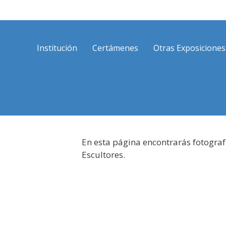
Saltar
al
contenido
Institución
Certámenes
Otras Exposiciones
En esta página encontrarás fotograf
Escultores.