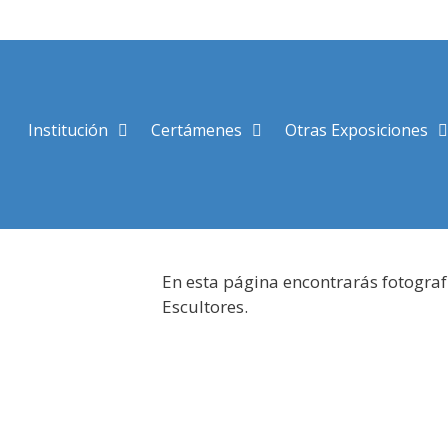
Saltar
al
contenido
Institución
Certámenes
Otras Exposiciones
En esta página encontrarás fotograf
Escultores.