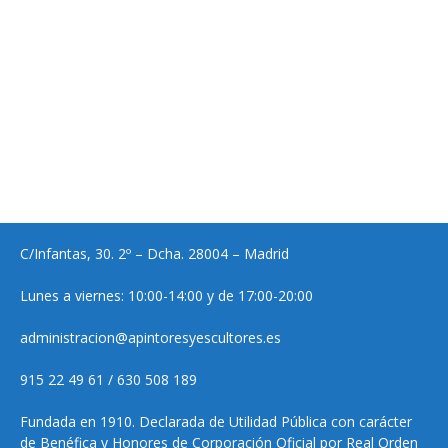
C/Infantas, 30. 2º – Dcha. 28004 – Madrid
Lunes a viernes: 10:00-14:00 y de 17:00-20:00
administracion@apintoresyescultores.es
915 22 49 61 / 630 508 189
Fundada en 1910. Declarada de Utilidad Pública con carácter
de Benéfica y Honores de Corporación Oficial por Real Orden