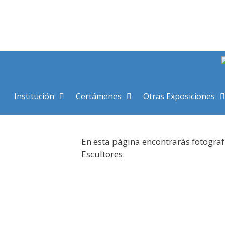
Saltar
al
contenido
Institución
Certámenes
Otras Exposiciones
En esta página encontrarás fotograf
Escultores.