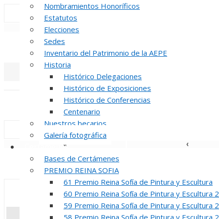
Nombramientos Honoríficos
Estatutos
«
‹
Elecciones
Sedes
INAUGUR
Inventario del Patrimonio de la AEPE
Historia
Histórico Delegaciones
«
‹
Histórico de Exposiciones
Histórico de Conferencias
REUNION DE
Centenario
Nuestros becarios
Galería fotográfica
«
‹
Certámenes
Bases de Certámenes
INAUGUR
PREMIO REINA SOFIA
61 Premio Reina Sofía de Pintura y Escultura
60 Premio Reina Sofía de Pintura y Escultura 
59 Premio Reina Sofía de Pintura y Escultura 
58 Premio Reina Sofía de Pintura y Escultura 