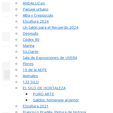
ANDALUZ.es
Paisaje urbano
«
‹
Alba y Crepúsculo
EScultura 2024
REUNIÓN
DE
Un Salón para el Recuerdo 2024
Desnudo
Códex 90
«
‹
Marina
SILOarte
INAUGUR
Sala de Exposiciones de USERA
Flores
10 de la AEPE
Animales
123 SILO
«
‹
EL SILO DE HORTALEZA
R
PURO ARTE
Galdós: homenaje al pintor
52 PREMIO R
EScultura 2021
Francisco Pradilla. Pintura de historia