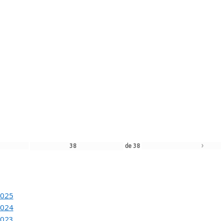
›
de
21
ACION DEL 80 SALON DE OTOÑO
de
62
L JURADO DEL 81 SALON DE OTOÑO
›
de
38
ACION DEL 81 SALON DE OTOÑO
2025
2024
2023