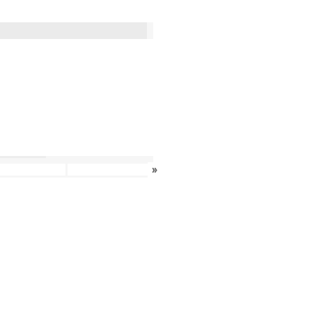
»
»
»