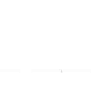
»
›
»
»