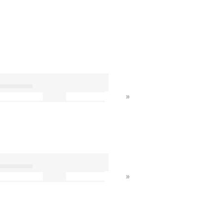
»
»
»