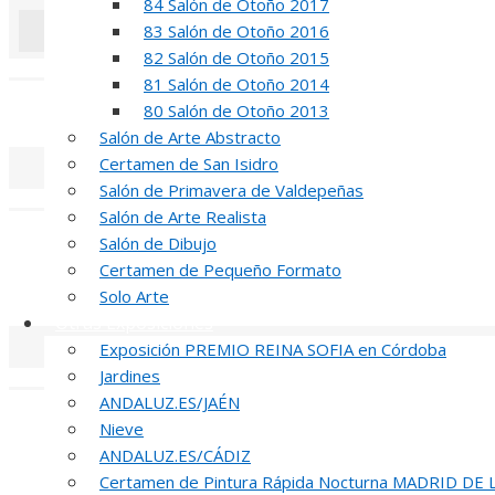
84 Salón de Otoño 2017
83 Salón de Otoño 2016
82 Salón de Otoño 2015
«
‹
81 Salón de Otoño 2014
INAUGUR
80 Salón de Otoño 2013
Salón de Arte Abstracto
Certamen de San Isidro
Salón de Primavera de Valdepeñas
«
‹
Salón de Arte Realista
R
Salón de Dibujo
Certamen de Pequeño Formato
51 PREMIO R
Solo Arte
Otras Exposiciones
Exposición PREMIO REINA SOFIA en Córdoba
Jardines
«
‹
ANDALUZ.ES/JAÉN
INA
Nieve
ANDALUZ.ES/CÁDIZ
51 PREMIO R
Certamen de Pintura Rápida Nocturna MADRID DE