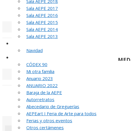
Sala AEPE 2018
Sala AEPE 2017
MED
Sala AEPE 2016
Sala AEPE 2015
Sala AEPE 2014
«
‹
Sala AEPE 2013
Galería Virtual
Navidad
Otros actos y actividades
MED
CÓDEX 90
Mi otra familia
Anuario 2023
«
‹
ANUARIO 2022
Baraja de la AEPE
Autorretratos
MED
Abecedario de Greguerías
AEPEart I Feria de Arte para todos
Ferias y otros eventos
Otros certámenes