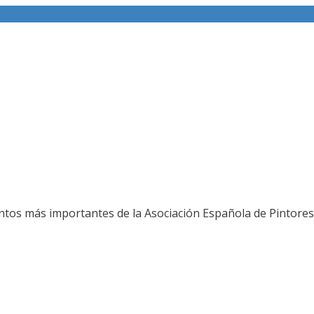
ería fotográfica
ntos más importantes de la Asociación Española de Pintores 
L JURADO DEL 80 SALON DE OTOÑO