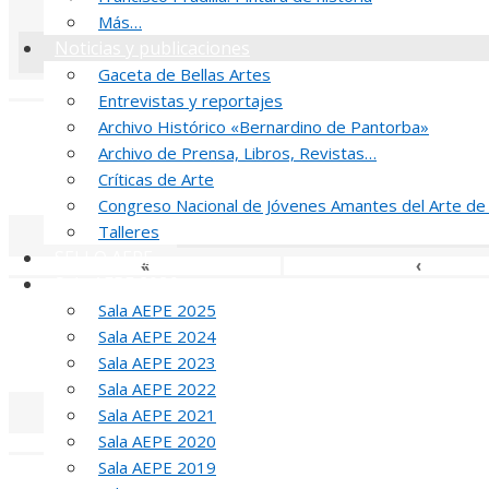
Más…
Noticias y publicaciones
Gaceta de Bellas Artes
«
‹
Entrevistas y reportajes
Archivo Histórico «Bernardino de Pantorba»
J
Archivo de Prensa, Libros, Revistas…
MED
Críticas de Arte
Congreso Nacional de Jóvenes Amantes del Arte de
Talleres
SELLO AEPE
«
‹
Sala AEPE 2026
T
Sala AEPE 2025
Sala AEPE 2024
MED
Sala AEPE 2023
Sala AEPE 2022
Sala AEPE 2021
Sala AEPE 2020
«
‹
Sala AEPE 2019