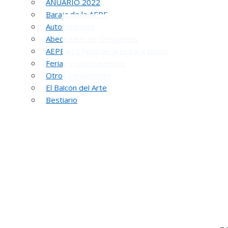
ANUARIO 2022
Baraja de la AEPE
Autorretratos
Abecedario de Greguerías
AEPEart I Feria de Arte para todos
Ferias y otros eventos
Otros certámenes
El Balcón del Arte
Bestiario