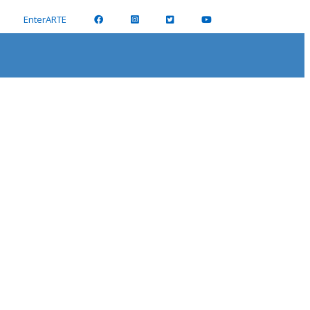
EnterARTE
la de Pintores y Escultores.
O