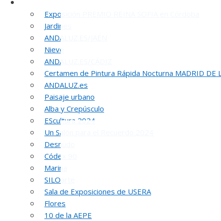
Otras Exposiciones
Exposición PREMIO REINA SOFIA en Córdoba
Jardines
ANDALUZ.ES/JAÉN
Nieve
ANDALUZ.ES/CÁDIZ
Certamen de Pintura Rápida Nocturna MADRID DE
ANDALUZ.es
Paisaje urbano
5
Alba y Crepúsculo
EScultura 2024
Un Salón para el Recuerdo 2024
Desnudo
Códex 90
Marina
SILOarte
Sala de Exposiciones de USERA
Flores
10 de la AEPE