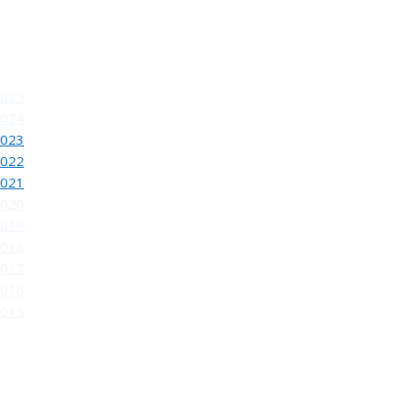
2025
2024
2023
2022
INAUGURACION DEL 80 SALON DE OTOÑO
2021
2020
2019
2018
2017
2016
2015
REUNION DEL JURADO DEL 81 SALON DE OTOÑ