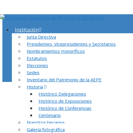
Saltar
al
contenido
Institución
Junta Directiva
Presidentes, Vicepresidentes y Secretarios
Nombramientos Honoríficos
Estatutos
Elecciones
Sedes
Inventario del Patrimonio de la AEPE
Historia
En esta página encontrarás fotografías de 
Histórico Delegaciones
Histórico de Exposiciones
Histórico de Conferencias
Centenario
Nuestros becarios
Galería fotográfica