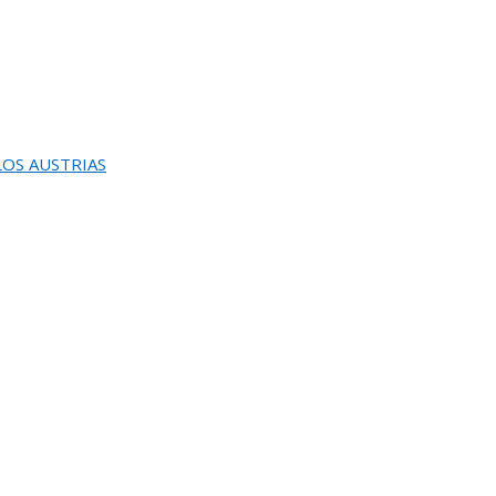
 LOS AUSTRIAS
INAUGURACION Y ENTREGA DEL
0 PREMIO REINA SOFIA DE PINTURA Y ESCULTU
REUNION DEL JURADO DEL 82 SALON DE OTOÑ