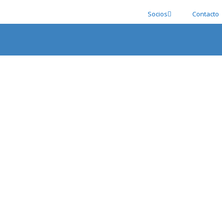
Socios
Contacto
Galería fotográfica
los acontecimientos más importantes de la Asociación Españo
REUNION DEL JURADO DEL 80 SALON DE OTOÑ