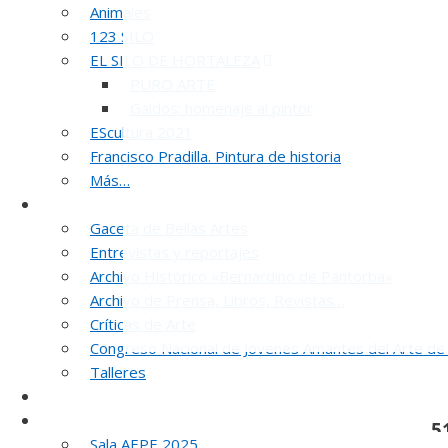
Animales
123 SILO
EL SILO DE HORTALEZA
PURO ARTE
Galdós: homenaje al pintor
EScultura 2021
Francisco Pradilla. Pintura de historia
Más…
Noticias y publicaciones
Gaceta de Bellas Artes
Entrevistas y reportajes
Archivo Histórico «Bernardino de Pantorba»
Archivo de Prensa, Libros, Revistas…
Críticas de Arte
Congreso Nacional de Jóvenes Amantes del Arte de
Talleres
SELLO AEPE
Sala AEPE 2026
5
Sala AEPE 2025