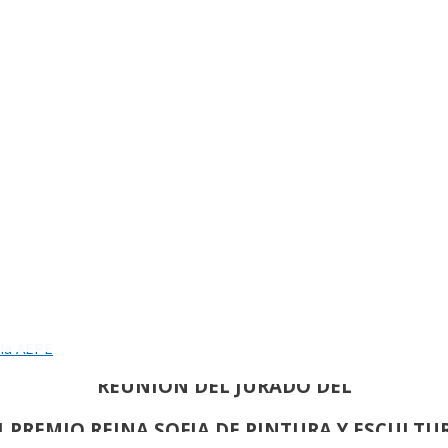
INAUGURACION DEL 82 SALON DE OTOÑO
 la AEPE
REUNION DEL JURADO DEL
1 PREMIO REINA SOFIA DE PINTURA Y ESCULTU