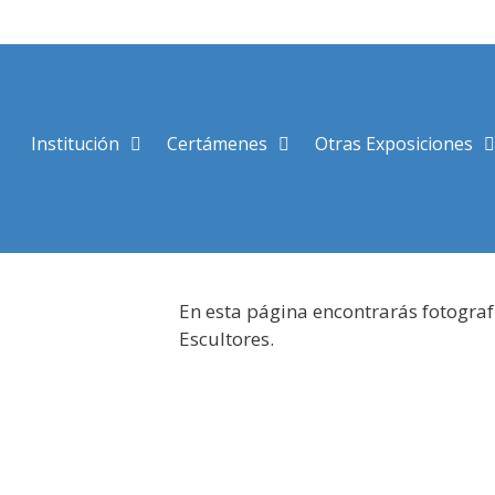
Saltar
al
contenido
Institución
Certámenes
Otras Exposiciones
En esta página encontrarás fotograf
Escultores.