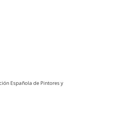
ción Española de Pintores y
026
Galería Virtual
Otros actos y actividades