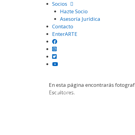
Saltar
Socios
al
Hazte Socio
contenido
Asesoría Jurídica
Contacto
EnterARTE
En esta página encontrarás fotograf
Institución
Certámenes
Otras Exposiciones
Escultores.