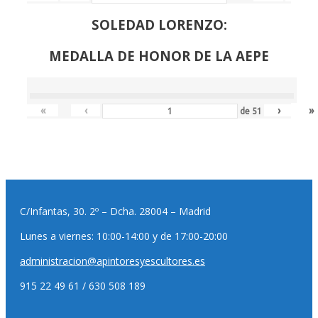
SOLEDAD LORENZO:
MEDALLA DE HONOR DE LA AEPE
«
‹
›
»
de
51
C/Infantas, 30. 2º – Dcha. 28004 – Madrid
Lunes a viernes: 10:00-14:00 y de 17:00-20:00
administracion@apintoresyescultores.es
915 22 49 61 / 630 508 189