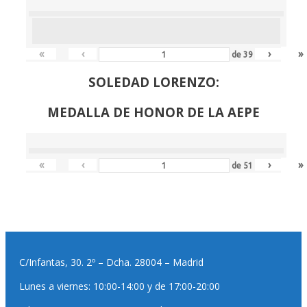
«
‹
›
»
de
39
SOLEDAD LORENZO:
MEDALLA DE HONOR DE LA AEPE
«
‹
›
»
de
51
C/Infantas, 30. 2º – Dcha. 28004 – Madrid
Lunes a viernes: 10:00-14:00 y de 17:00-20:00