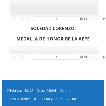
«
‹
›
»
de
39
SOLEDAD LORENZO:
MEDALLA DE HONOR DE LA AEPE
«
‹
›
»
de
51
C/Infantas, 30. 2º – Dcha. 28004 – Madrid
Lunes a viernes: 10:00-14:00 y de 17:00-20:00