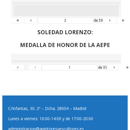
«
‹
›
»
de
39
SOLEDAD LORENZO:
MEDALLA DE HONOR DE LA AEPE
«
‹
›
»
de
51
C/Infantas, 30. 2º – Dcha. 28004 – Madrid
Lunes a viernes: 10:00-14:00 y de 17:00-20:00
administracion@apintoresyescultores.es