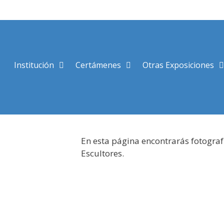
Saltar
al
contenido
Institución
Certámenes
Otras Exposiciones
En esta página encontrarás fotograf
Escultores.