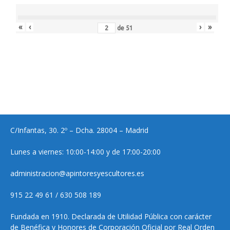
«
‹
›
»
de
51
C/Infantas, 30. 2º – Dcha. 28004 – Madrid
Lunes a viernes: 10:00-14:00 y de 17:00-20:00
administracion@apintoresyescultores.es
915 22 49 61 / 630 508 189
Fundada en 1910. Declarada de Utilidad Pública con carácter
de Benéfica y Honores de Corporación Oficial por Real Orden