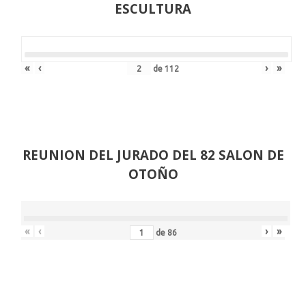
ESCULTURA
«
‹
›
»
de
112
REUNION DEL JURADO DEL 82 SALON DE
OTOÑO
«
‹
›
»
de
86