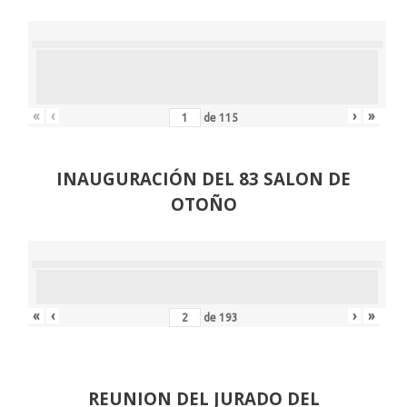
«
‹
›
»
de
115
INAUGURACIÓN DEL 83 SALON DE
OTOÑO
«
‹
›
»
de
193
REUNION DEL JURADO DEL