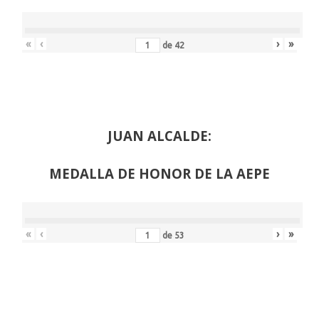
«
‹
›
»
de
42
JUAN ALCALDE:
MEDALLA DE HONOR DE LA AEPE
«
‹
›
»
de
53