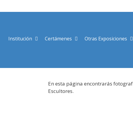
Saltar
al
contenido
Institución
Certámenes
Otras Exposiciones
En esta página encontrarás fotograf
Escultores.