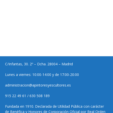
C/Infantas, 30. 2º – Dcha. 28004 – Madrid
Lunes a viernes: 10:00-14:00 y de 17:00-20:00
administracion@apintoresyescultores.es
915 22 49 61 / 630 508 189
Fundada en 1910. Declarada de Utilidad Pública con carácter
de Benéfica y Honores de Corporación Oficial por Real Orden