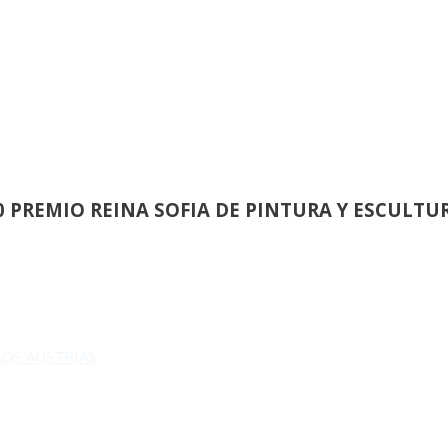
INAUGURACION Y ENTREGA DEL
0 PREMIO REINA SOFIA DE PINTURA Y ESCULTU
 LOS AUSTRIAS
REUNION DEL JURADO DEL 82 SALON DE OTOÑ