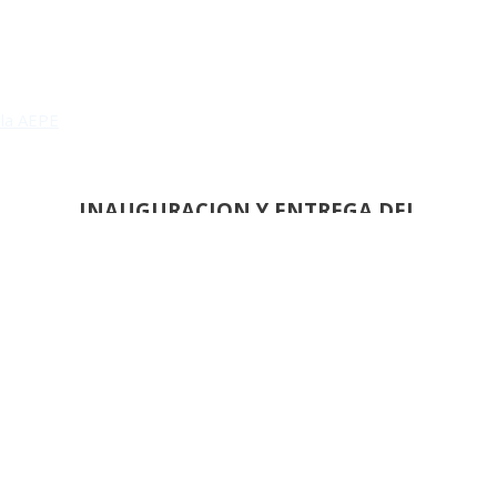
 la AEPE
INAUGURACION Y ENTREGA DEL
1 PREMIO REINA SOFIA DE PINTURA Y ESCULTU
REUNIÓN
DEL JURADO DEL 83 SALON DE OTOÑ