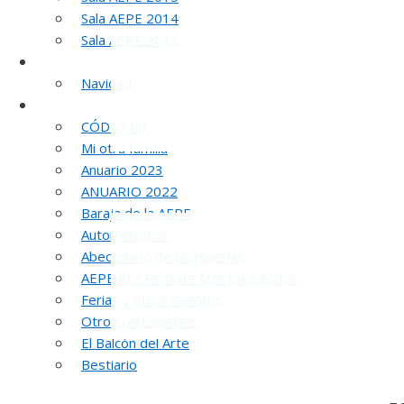
Sala AEPE 2014
Sala AEPE 2013
Galería Virtual
Navidad
Otros actos y actividades
CÓDEX 90
Mi otra familia
Anuario 2023
ANUARIO 2022
Baraja de la AEPE
Autorretratos
Abecedario de Greguerías
AEPEart I Feria de Arte para todos
Ferias y otros eventos
Otros certámenes
El Balcón del Arte
Bestiario