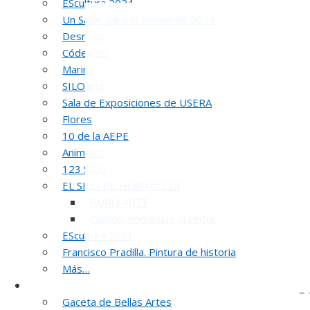
EScultura 2024
Un Salón para el Recuerdo 2024
Desnudo
Códex 90
Marina
SILOarte
Sala de Exposiciones de USERA
Flores
10 de la AEPE
Animales
123 SILO
EL SILO DE HORTALEZA
PURO ARTE
Galdós: homenaje al pintor
EScultura 2021
Francisco Pradilla. Pintura de historia
Más…
Noticias y publicaciones
5
Gaceta de Bellas Artes