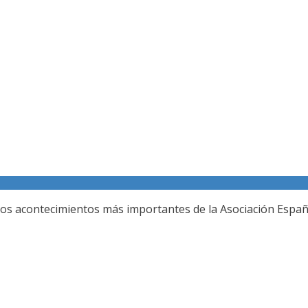
Galería fotográfica
los acontecimientos más importantes de la Asociación Españo
REUNION DEL JURADO DEL 80 SALON DE OTOÑ