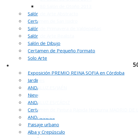
80 Salón de Otoño 2013
Salón de Arte Abstracto
Certamen de San Isidro
Salón de Primavera de Valdepeñas
Salón de Arte Realista
Salón de Dibujo
Certamen de Pequeño Formato
Solo Arte
5
Otras Exposiciones
Exposición PREMIO REINA SOFIA en Córdoba
Jardines
ANDALUZ.ES/JAÉN
Nieve
ANDALUZ.ES/CÁDIZ
Certamen de Pintura Rápida Nocturna MADRID DE
ANDALUZ.es
Paisaje urbano
Alba y Crepúsculo