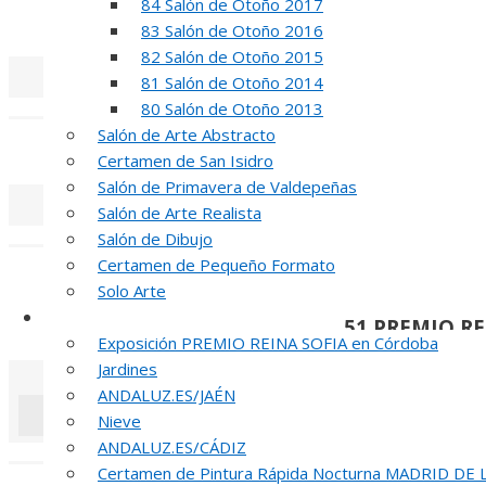
84 Salón de Otoño 2017
REUNION DE
83 Salón de Otoño 2016
82 Salón de Otoño 2015
81 Salón de Otoño 2014
«
‹
80 Salón de Otoño 2013
Salón de Arte Abstracto
INAUGUR
Certamen de San Isidro
Salón de Primavera de Valdepeñas
Salón de Arte Realista
«
‹
Salón de Dibujo
Certamen de Pequeño Formato
R
Solo Arte
Otras Exposiciones
51 PREMIO R
Exposición PREMIO REINA SOFIA en Córdoba
Jardines
ANDALUZ.ES/JAÉN
Nieve
ANDALUZ.ES/CÁDIZ
«
‹
Certamen de Pintura Rápida Nocturna MADRID DE