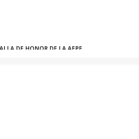
›
de
61
EDUARDO NARANJO:
ALLA DE HONOR DE LA AEPE
›
de
42
JUAN ALCALDE:
ALLA DE HONOR DE LA AEPE
›
de
53
VENANCIO BLANCO: