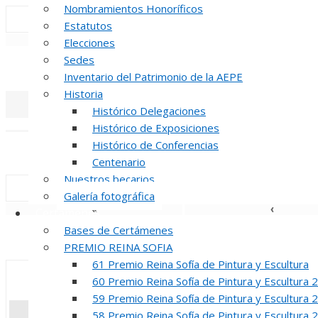
Nombramientos Honoríficos
Estatutos
«
‹
Elecciones
Sedes
INAUGUR
Inventario del Patrimonio de la AEPE
Historia
Histórico Delegaciones
«
‹
Histórico de Exposiciones
Histórico de Conferencias
REUNION DE
Centenario
Nuestros becarios
Galería fotográfica
«
‹
Certámenes
Bases de Certámenes
INAUGUR
PREMIO REINA SOFIA
61 Premio Reina Sofía de Pintura y Escultura
60 Premio Reina Sofía de Pintura y Escultura 
59 Premio Reina Sofía de Pintura y Escultura 
58 Premio Reina Sofía de Pintura y Escultura 