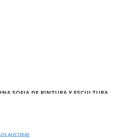
L JURADO DEL 82 SALON DE OTOÑO
de
86
ACION DEL 82 SALON DE OTOÑO
de
60
EUNION DEL JURADO DEL
EINA SOFIA DE PINTURA Y ESCULTURA
de
58
 LOS AUSTRIAS