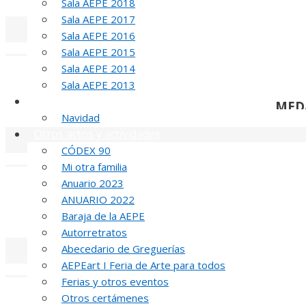
Sala AEPE 2018
Sala AEPE 2017
Sala AEPE 2016
«
‹
Sala AEPE 2015
Sala AEPE 2014
Sala AEPE 2013
Galería Virtual
MED
Navidad
Otros actos y actividades
CÓDEX 90
«
‹
Mi otra familia
Anuario 2023
ANUARIO 2022
MED
Baraja de la AEPE
Autorretratos
Abecedario de Greguerías
AEPEart I Feria de Arte para todos
«
‹
Ferias y otros eventos
Otros certámenes