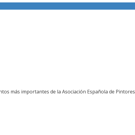
ería fotográfica
ntos más importantes de la Asociación Española de Pintores 
L JURADO DEL 80 SALON DE OTOÑO