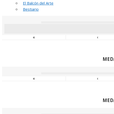
El Balcón del Arte
MED
Bestiario
«
‹
MED
«
‹
MED