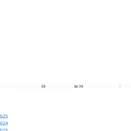
›
de
21
ACION DEL 80 SALON DE OTOÑO
de
62
L JURADO DEL 81 SALON DE OTOÑO
›
de
38
ACION DEL 81 SALON DE OTOÑO
2025
2024
2023