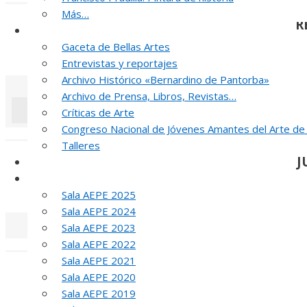
Más…
R
Noticias y publicaciones
Gaceta de Bellas Artes
52 PREMIO R
Entrevistas y reportajes
Archivo Histórico «Bernardino de Pantorba»
Archivo de Prensa, Libros, Revistas…
Críticas de Arte
Congreso Nacional de Jóvenes Amantes del Arte de
«
‹
Talleres
J
SELLO AEPE
Sala AEPE 2026
MED
Sala AEPE 2025
Sala AEPE 2024
Sala AEPE 2023
Sala AEPE 2022
«
‹
Sala AEPE 2021
T
Sala AEPE 2020
Sala AEPE 2019
MED