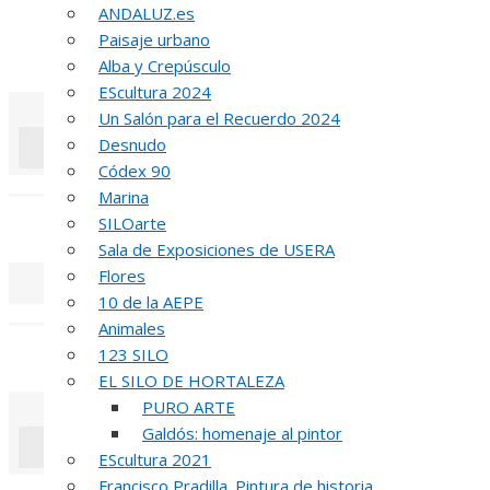
INA
ANDALUZ.es
Paisaje urbano
51 PREMIO R
Alba y Crepúsculo
EScultura 2024
Un Salón para el Recuerdo 2024
Desnudo
Códex 90
«
‹
Marina
SILOarte
REUNIÓN
DE
Sala de Exposiciones de USERA
Flores
10 de la AEPE
«
‹
Animales
123 SILO
INAUGUR
EL SILO DE HORTALEZA
PURO ARTE
Galdós: homenaje al pintor
EScultura 2021
«
‹
Francisco Pradilla. Pintura de historia