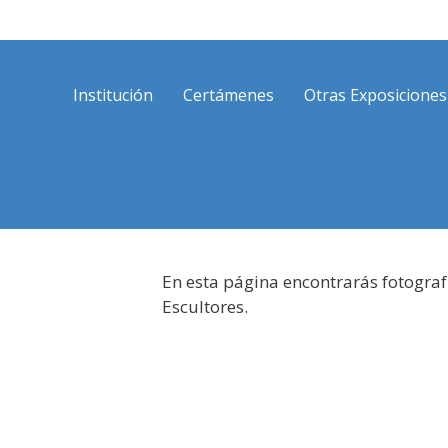
Saltar
al
contenido
Institución
Certámenes
Otras Exposiciones
En esta página encontrarás fotograf
Escultores.