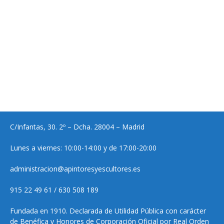
C/Infantas, 30. 2º – Dcha. 28004 – Madrid
Lunes a viernes: 10:00-14:00 y de 17:00-20:00
administracion@apintoresyescultores.es
915 22 49 61 / 630 508 189
Fundada en 1910. Declarada de Utilidad Pública con carácter
de Benéfica y Honores de Corporación Oficial por Real Orden