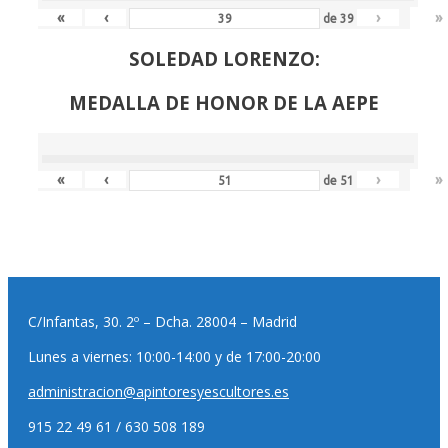
«
‹
›
»
de
39
SOLEDAD LORENZO:
MEDALLA DE HONOR DE LA AEPE
«
‹
›
»
de
51
C/Infantas, 30. 2º – Dcha. 28004 – Madrid
Lunes a viernes: 10:00-14:00 y de 17:00-20:00
administracion@apintoresyescultores.es
915 22 49 61 / 630 508 189