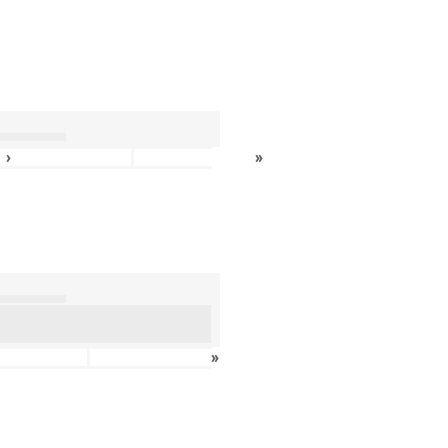
›
»
»