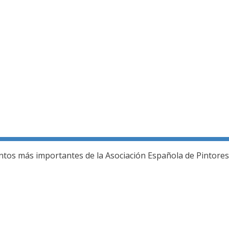
ería fotográfica
ntos más importantes de la Asociación Española de Pintores 
L JURADO DEL 80 SALON DE OTOÑO