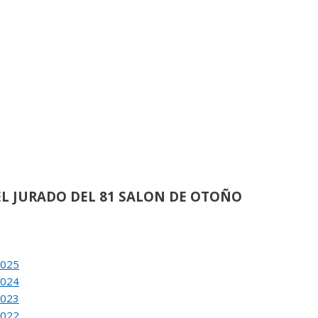
›
de
21
ACION DEL 80 SALON DE OTOÑO
de
62
L JURADO DEL 81 SALON DE OTOÑO
›
de
38
2025
ACION DEL 81 SALON DE OTOÑO
2024
2023
2022