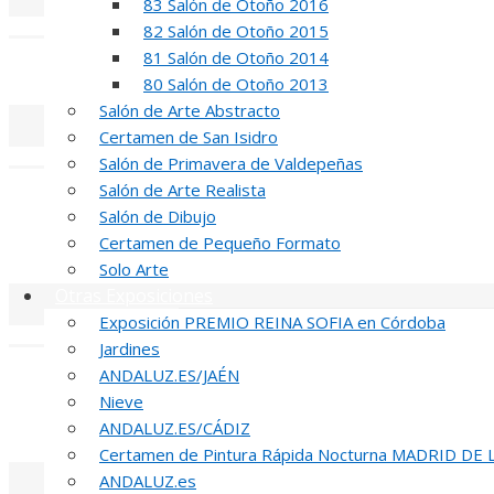
83 Salón de Otoño 2016
«
‹
82 Salón de Otoño 2015
81 Salón de Otoño 2014
INAUGUR
80 Salón de Otoño 2013
Salón de Arte Abstracto
Certamen de San Isidro
«
‹
Salón de Primavera de Valdepeñas
Salón de Arte Realista
R
Salón de Dibujo
Certamen de Pequeño Formato
51 PREMIO R
Solo Arte
Otras Exposiciones
Exposición PREMIO REINA SOFIA en Córdoba
«
‹
Jardines
ANDALUZ.ES/JAÉN
INA
Nieve
51 PREMIO R
ANDALUZ.ES/CÁDIZ
Certamen de Pintura Rápida Nocturna MADRID DE
ANDALUZ.es