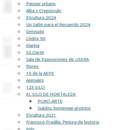
Paisaje urbano
Alba y Crepúsculo
«
‹
EScultura 2024
Un Salón para el Recuerdo 2024
REUNIÓN
DE
Desnudo
Códex 90
Marina
SILOarte
Sala de Exposiciones de USERA
«
‹
Flores
INAUGUR
10 de la AEPE
Animales
123 SILO
EL SILO DE HORTALEZA
«
‹
PURO ARTE
R
Galdós: homenaje al pintor
EScultura 2021
52 PREMIO R
Francisco Pradilla. Pintura de historia
Más…