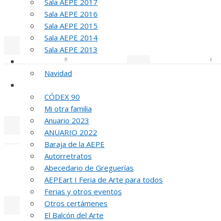
Sala AEPE 2017
Sala AEPE 2016
MED
Sala AEPE 2015
Sala AEPE 2014
Sala AEPE 2013
«
‹
Galería Virtual
Navidad
Otros actos y actividades
CÓDEX 90
MED
Mi otra familia
Anuario 2023
ANUARIO 2022
«
‹
Baraja de la AEPE
Autorretratos
Abecedario de Greguerías
MED
AEPEart I Feria de Arte para todos
Ferias y otros eventos
Otros certámenes
El Balcón del Arte
«
‹