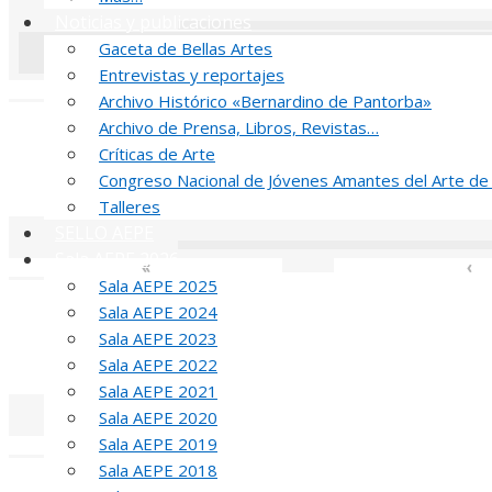
Noticias y publicaciones
Gaceta de Bellas Artes
Entrevistas y reportajes
«
‹
Archivo Histórico «Bernardino de Pantorba»
Archivo de Prensa, Libros, Revistas…
J
Críticas de Arte
MED
Congreso Nacional de Jóvenes Amantes del Arte de
Talleres
SELLO AEPE
Sala AEPE 2026
«
‹
Sala AEPE 2025
T
Sala AEPE 2024
Sala AEPE 2023
MED
Sala AEPE 2022
Sala AEPE 2021
Sala AEPE 2020
Sala AEPE 2019
«
‹
Sala AEPE 2018