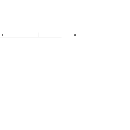
›
»
›
»
›
»