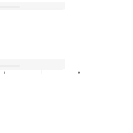
›
»
›
»
»