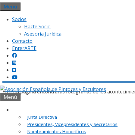
Saltar
Menu
al
Socios
contenido
Hazte Socio
Asesoría Jurídica
Contacto
EnterARTE
Gal
En esta página encontrarás fotografías de los acontecimie
Menú
Institución
Junta Directiva
Presidentes, Vicepresidentes y Secretarios
REUNION DE
Nombramientos Honoríficos