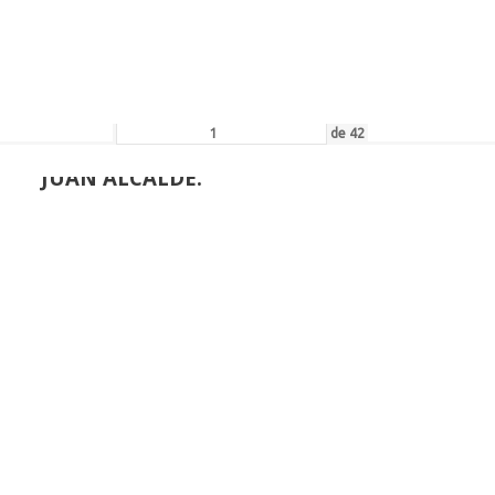
ALLA DE HONOR DE LA AEPE
de
42
JUAN ALCALDE:
ALLA DE HONOR DE LA AEPE
de
53
VENANCIO BLANCO:
ALLA DE HONOR DE LA AEPE
de
61