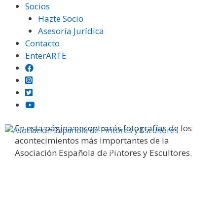
Saltar
Socios
al
Hazte Socio
contenido
Asesoría Jurídica
Contacto
EnterARTE
Galería fotográfica
En esta página encontrarás fotografías de los
acontecimientos más importantes de la
Menú
Asociación Española de Pintores y Escultores.