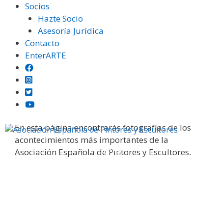
Saltar
Socios
al
Hazte Socio
contenido
Asesoría Jurídica
Contacto
EnterARTE
Galería fotográfica
En esta página encontrarás fotografías de los
acontecimientos más importantes de la
Menú
Asociación Española de Pintores y Escultores.