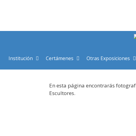
Saltar
al
contenido
Institución
Certámenes
Otras Exposiciones
En esta página encontrarás fotograf
Escultores.