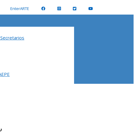
EnterARTE
 Secretarios
 AEPE
la de Pintores y Escultores.
O