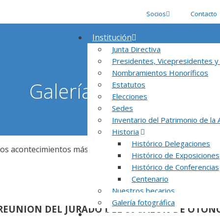
Socios
Contacto
Institución
Junta Directiva
Presidentes, Vicepresidentes y
Nombramientos Honoríficos
Galería fotográfica
Estatutos
Elecciones
Sedes
Inventario del Patrimonio de la
Historia
Histórico Delegaciones
los acontecimientos más importantes de la Asociación Españo
Histórico de Exposiciones
Histórico de Conferencias
Centenario
Nuestros becarios
Galería fotográfica
REUNION DEL JURADO DEL 80 SALON DE OTOÑ
Certámenes