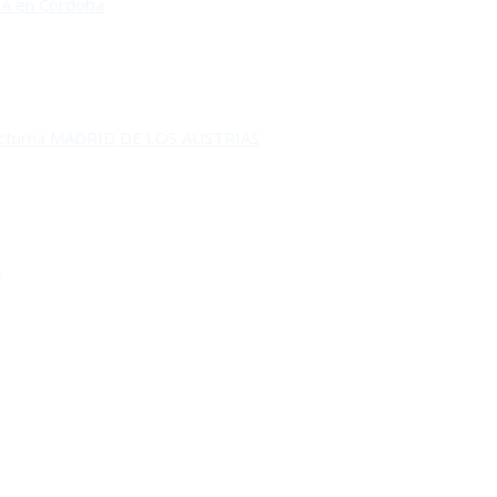
A en Córdoba
octurna MADRID DE LOS AUSTRIAS
RA
4
O