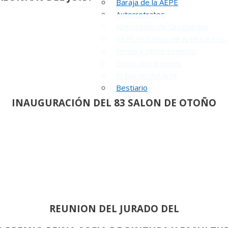
Baraja de la AEPE
Autorretratos
Abecedario de Greguerías
AEPEart I Feria de Arte para to
Ferias y otros eventos
Otros certámenes
El Balcón del Arte
Bestiario
INAUGURACIÓN DEL 83 SALON DE OTOÑO
REUNION DEL JURADO DEL