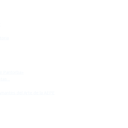
r
toria
de Pantorba»
stas…
Amantes del Arte de la AEPE
RA