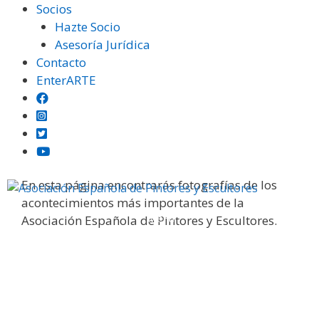
Saltar
Socios
al
Hazte Socio
contenido
Asesoría Jurídica
Contacto
EnterARTE
Galería fotográfica
En esta página encontrarás fotografías de los
acontecimientos más importantes de la
Menú
Asociación Española de Pintores y Escultores.