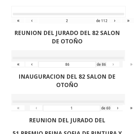
«
‹
›
»
de
112
REUNION DEL JURADO DEL 82 SALON
DE OTOÑO
«
‹
›
»
de
86
INAUGURACION DEL 82 SALON DE
OTOÑO
«
‹
›
»
de
60
REUNION DEL JURADO DEL
51 PREMIO REINA SOFIA DE PINTURA Y