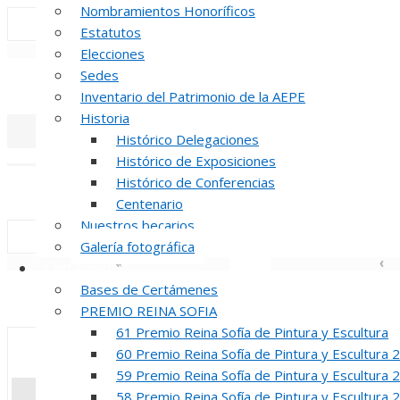
Nombramientos Honoríficos
Estatutos
«
‹
Elecciones
Sedes
INAUGUR
Inventario del Patrimonio de la AEPE
Historia
Histórico Delegaciones
«
‹
Histórico de Exposiciones
Histórico de Conferencias
REUNION DE
Centenario
Nuestros becarios
Galería fotográfica
«
‹
Certámenes
Bases de Certámenes
INAUGUR
PREMIO REINA SOFIA
61 Premio Reina Sofía de Pintura y Escultura
60 Premio Reina Sofía de Pintura y Escultura 
59 Premio Reina Sofía de Pintura y Escultura 
58 Premio Reina Sofía de Pintura y Escultura 