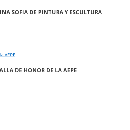
EINA SOFIA DE PINTURA Y ESCULTURA
›
de
90
 la AEPE
ULIO LÓPEZ HERNÁNDEZ:
ALLA DE HONOR DE LA AEPE
de
117
OMÁS PAREDES ROMERO:
ALLA DE HONOR DE LA AEPE