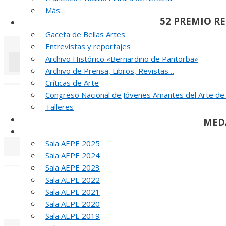
Más…
52 PREMIO R
Noticias y publicaciones
Gaceta de Bellas Artes
Entrevistas y reportajes
Archivo Histórico «Bernardino de Pantorba»
Archivo de Prensa, Libros, Revistas…
«
‹
Críticas de Arte
Congreso Nacional de Jóvenes Amantes del Arte de
J
Talleres
SELLO AEPE
MED
Sala AEPE 2026
Sala AEPE 2025
Sala AEPE 2024
«
‹
Sala AEPE 2023
Sala AEPE 2022
T
Sala AEPE 2021
MED
Sala AEPE 2020
Sala AEPE 2019