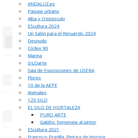
INA
ANDALUZ.es
Paisaje urbano
51 PREMIO R
Alba y Crepúsculo
EScultura 2024
Un Salón para el Recuerdo 2024
Desnudo
Códex 90
«
‹
Marina
SILOarte
REUNIÓN
DE
Sala de Exposiciones de USERA
Flores
10 de la AEPE
«
‹
Animales
123 SILO
INAUGUR
EL SILO DE HORTALEZA
PURO ARTE
Galdós: homenaje al pintor
«
‹
EScultura 2021
R
Francisco Pradilla. Pintura de historia