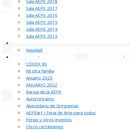
Sala AEPE 2018
Sala AEPE 2017
«
‹
Sala AEPE 2016
Sala AEPE 2015
Sala AEPE 2014
MED
Sala AEPE 2013
Galería Virtual
Navidad
Otros actos y actividades
«
‹
CÓDEX 90
Mi otra familia
Anuario 2023
MED
ANUARIO 2022
Baraja de la AEPE
Autorretratos
«
‹
Abecedario de Greguerías
AEPEart I Feria de Arte para todos
Ferias y otros eventos
Otros certámenes
MED