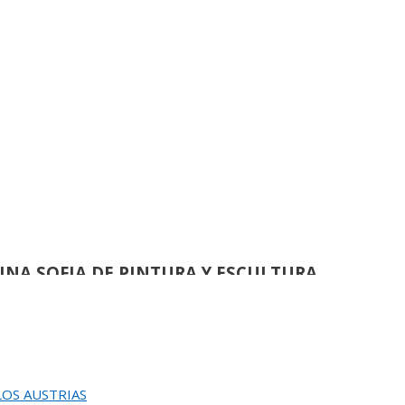
L JURADO DEL 82 SALON DE OTOÑO
de
86
ACION DEL 82 SALON DE OTOÑO
de
60
EUNION DEL JURADO DEL
EINA SOFIA DE PINTURA Y ESCULTURA
de
58
 LOS AUSTRIAS