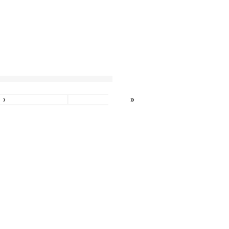
»
›
»
»