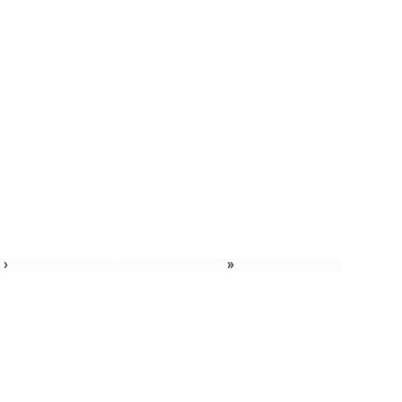
»
»
›
»