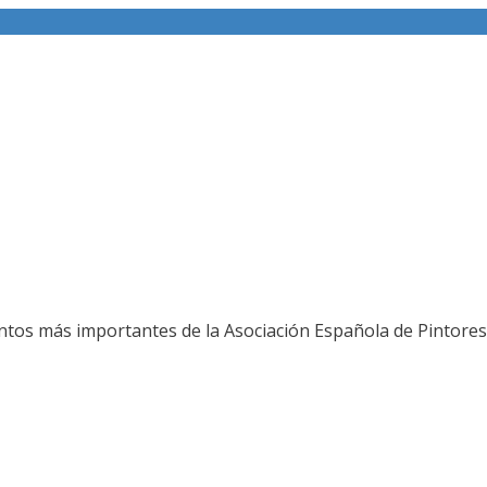
ería fotográfica
ntos más importantes de la Asociación Española de Pintores 
L JURADO DEL 80 SALON DE OTOÑO