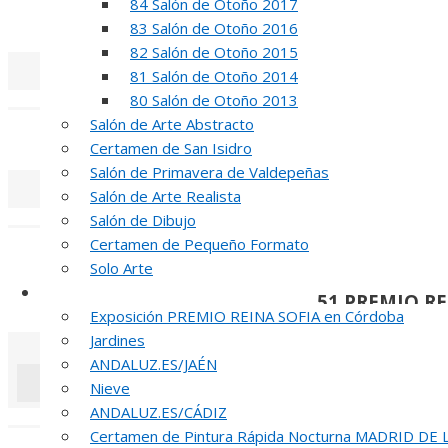
84 Salón de Otoño 2017
REUNION DE
83 Salón de Otoño 2016
82 Salón de Otoño 2015
81 Salón de Otoño 2014
«
‹
80 Salón de Otoño 2013
Salón de Arte Abstracto
INAUGUR
Certamen de San Isidro
Salón de Primavera de Valdepeñas
Salón de Arte Realista
«
‹
Salón de Dibujo
Certamen de Pequeño Formato
R
Solo Arte
Otras Exposiciones
51 PREMIO R
Exposición PREMIO REINA SOFIA en Córdoba
Jardines
ANDALUZ.ES/JAÉN
Nieve
ANDALUZ.ES/CÁDIZ
«
‹
Certamen de Pintura Rápida Nocturna MADRID DE