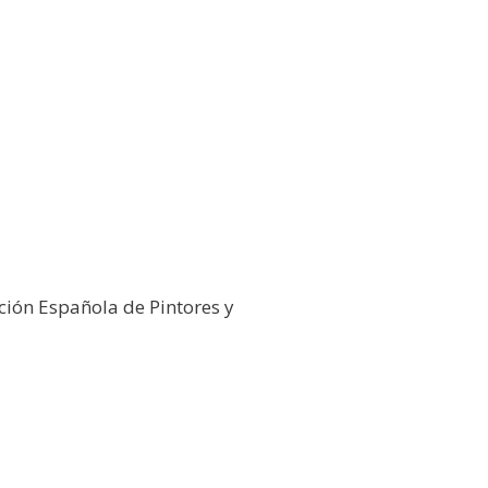
ción Española de Pintores y
26
Galería Virtual
Otros actos y actividades