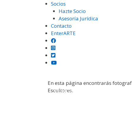
Saltar
Socios
al
Hazte Socio
contenido
Asesoría Jurídica
Contacto
EnterARTE
En esta página encontrarás fotograf
Institución
Certámenes
Otras Exposiciones
Escultores.