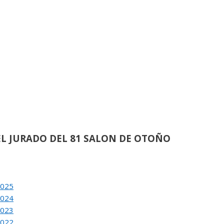
de
21
ACION DEL 80 SALON DE OTOÑO
de
62
L JURADO DEL 81 SALON DE OTOÑO
2025
2024
›
2023
de
38
2022