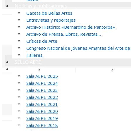
Noticias y publicaciones
«
‹
Gaceta de Bellas Artes
Entrevistas y reportajes
R
Archivo Histórico «Bernardino de Pantorba»
Archivo de Prensa, Libros, Revistas…
52 PREMIO R
Críticas de Arte
Congreso Nacional de Jóvenes Amantes del Arte de
Talleres
SELLO AEPE
Sala AEPE 2026
«
‹
Sala AEPE 2025
J
Sala AEPE 2024
Sala AEPE 2023
MED
Sala AEPE 2022
Sala AEPE 2021
Sala AEPE 2020
«
‹
Sala AEPE 2019
Sala AEPE 2018
T