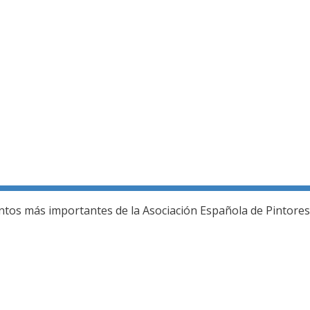
ería fotográfica
ntos más importantes de la Asociación Española de Pintores 
L JURADO DEL 80 SALON DE OTOÑO