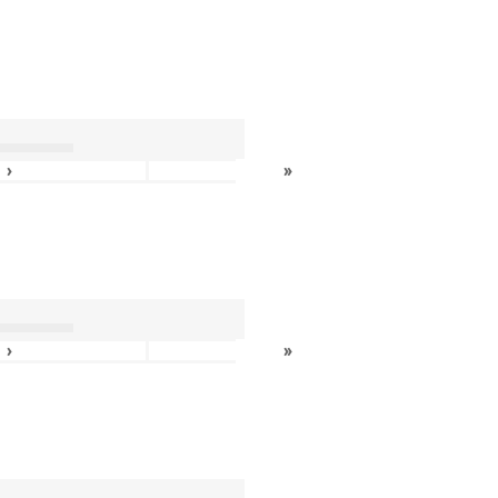
›
»
›
»