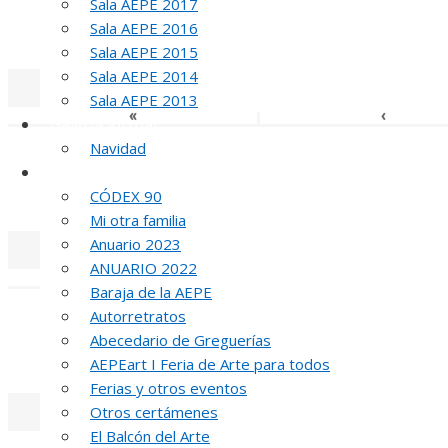
Sala AEPE 2017
Sala AEPE 2016
MED
Sala AEPE 2015
Sala AEPE 2014
Sala AEPE 2013
«
‹
Galería Virtual
Navidad
Otros actos y actividades
CÓDEX 90
MED
Mi otra familia
Anuario 2023
ANUARIO 2022
«
‹
Baraja de la AEPE
Autorretratos
Abecedario de Greguerías
MED
AEPEart I Feria de Arte para todos
Ferias y otros eventos
Otros certámenes
El Balcón del Arte
«
‹