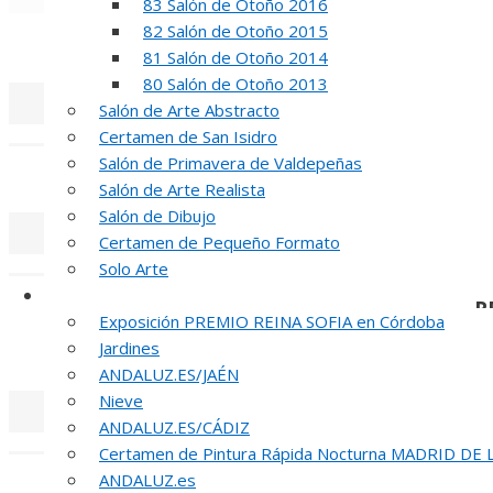
83 Salón de Otoño 2016
«
‹
82 Salón de Otoño 2015
REUNION DE
81 Salón de Otoño 2014
80 Salón de Otoño 2013
Salón de Arte Abstracto
«
‹
Certamen de San Isidro
Salón de Primavera de Valdepeñas
INAUGUR
Salón de Arte Realista
Salón de Dibujo
Certamen de Pequeño Formato
«
‹
Solo Arte
Otras Exposiciones
R
Exposición PREMIO REINA SOFIA en Córdoba
Jardines
51 PREMIO R
ANDALUZ.ES/JAÉN
Nieve
ANDALUZ.ES/CÁDIZ
«
‹
Certamen de Pintura Rápida Nocturna MADRID DE
ANDALUZ.es
INA