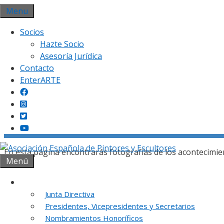
Saltar
Menu
al
Socios
contenido
Hazte Socio
Asesoría Jurídica
Contacto
EnterARTE
Gal
En esta página encontrarás fotografías de los acontecimie
Menú
Institución
Junta Directiva
Presidentes, Vicepresidentes y Secretarios
REUNION DE
Nombramientos Honoríficos