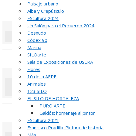
Paisaje urbano
51 PREMIO R
Alba y Crepúsculo
EScultura 2024
Un Salón para el Recuerdo 2024
Desnudo
Códex 90
«
‹
Marina
SILOarte
REUNIÓN
DE
Sala de Exposiciones de USERA
Flores
10 de la AEPE
Animales
123 SILO
EL SILO DE HORTALEZA
«
‹
PURO ARTE
INAUGUR
Galdós: homenaje al pintor
EScultura 2021
Francisco Pradilla. Pintura de historia
Más…