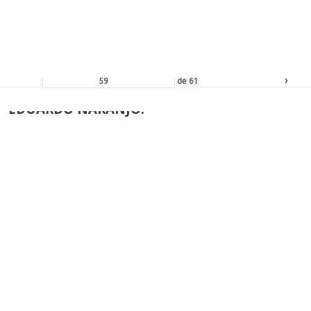
ALLA DE HONOR DE LA AEPE
›
de
61
EDUARDO NARANJO:
ALLA DE HONOR DE LA AEPE
›
de
42
JUAN ALCALDE:
ALLA DE HONOR DE LA AEPE
de
53