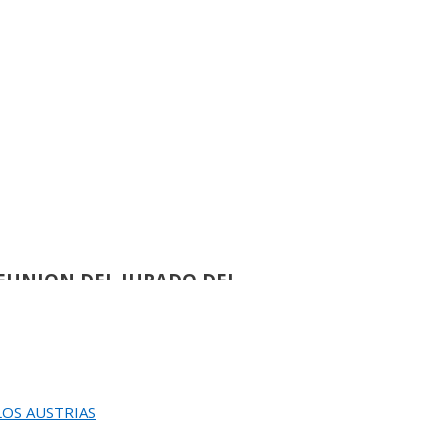
de
112
L JURADO DEL 82 SALON DE OTOÑO
›
de
86
ACION DEL 82 SALON DE OTOÑO
de
60
EUNION DEL JURADO DEL
EINA SOFIA DE PINTURA Y ESCULTURA
›
de
58
 LOS AUSTRIAS
UGURACION Y ENTREGA DEL