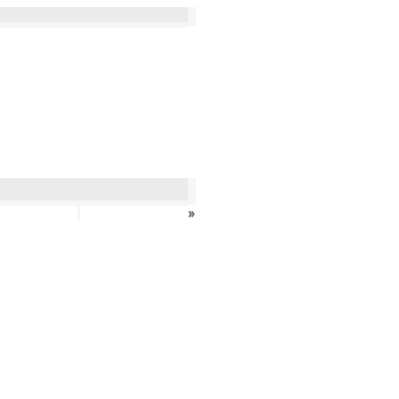
»
»
›
»