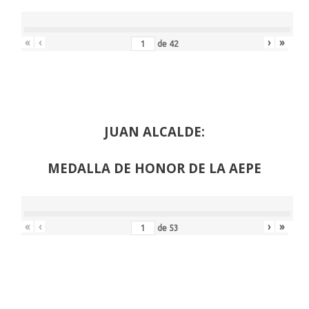
«
‹
›
»
de
42
JUAN ALCALDE:
MEDALLA DE HONOR DE LA AEPE
«
‹
›
»
de
53