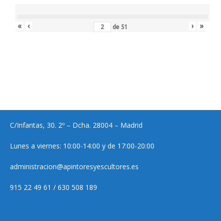
«
‹
›
»
de
51
C/Infantas, 30. 2º – Dcha. 28004 – Madrid
Lunes a viernes: 10:00-14:00 y de 17:00-20:00
administracion@apintoresyescultores.es
915 22 49 61 / 630 508 189