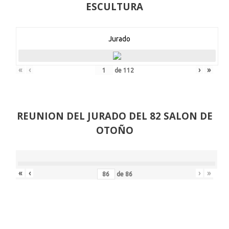
ESCULTURA
Jurado
«
‹
›
»
de
112
REUNION DEL JURADO DEL 82 SALON DE
OTOÑO
«
‹
›
»
de
86