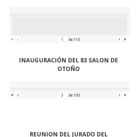
«
‹
›
»
de
115
INAUGURACIÓN DEL 83 SALON DE
OTOÑO
«
‹
›
»
de
193
REUNION DEL JURADO DEL