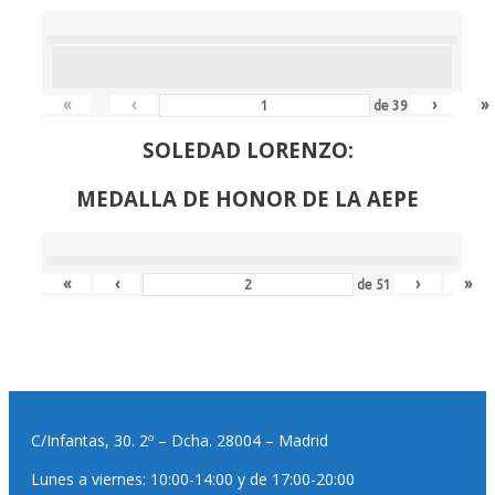
«
‹
›
»
de
39
SOLEDAD LORENZO:
MEDALLA DE HONOR DE LA AEPE
«
‹
›
»
de
51
C/Infantas, 30. 2º – Dcha. 28004 – Madrid
Lunes a viernes: 10:00-14:00 y de 17:00-20:00