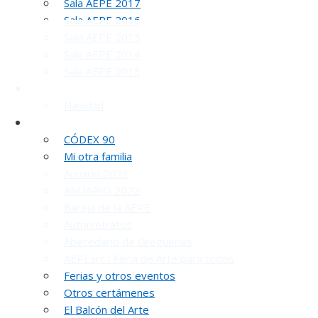
Sala AEPE 2017
Sala AEPE 2016
Sala AEPE 2015
Sala AEPE 2014
Sala AEPE 2013
Galería Virtual
Navidad
Otros actos y actividades
CÓDEX 90
INAUGUR
Mi otra familia
Anuario 2023
ANUARIO 2022
Baraja de la AEPE
Autorretratos
Abecedario de Greguerías
AEPEart I Feria de Arte para todos
Ferias y otros eventos
R
Otros certámenes
El Balcón del Arte