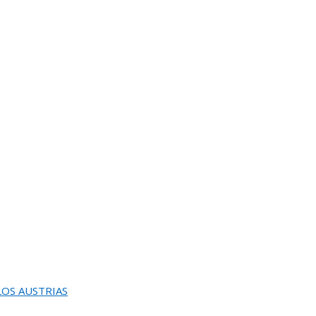
UGURACION Y ENTREGA DEL
EINA SOFIA DE PINTURA Y ESCULTURA
 LOS AUSTRIAS
L JURADO DEL 82 SALON DE OTOÑO