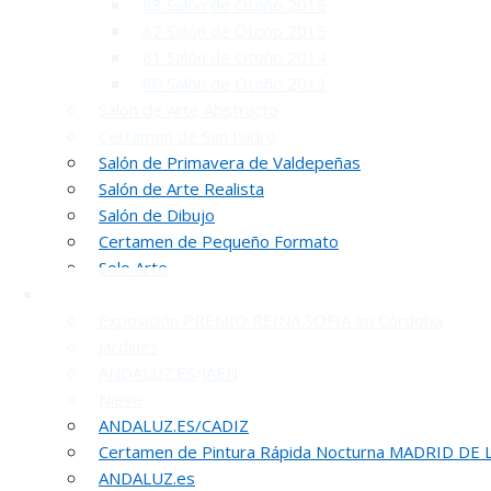
83 Salón de Otoño 2016
82 Salón de Otoño 2015
81 Salón de Otoño 2014
80 Salón de Otoño 2013
Salón de Arte Abstracto
Certamen de San Isidro
Salón de Primavera de Valdepeñas
INA
Salón de Arte Realista
Salón de Dibujo
50 PREMIO R
Certamen de Pequeño Formato
Solo Arte
Otras Exposiciones
Exposición PREMIO REINA SOFIA en Córdoba
Jardines
ANDALUZ.ES/JAÉN
Nieve
ANDALUZ.ES/CÁDIZ
Certamen de Pintura Rápida Nocturna MADRID DE
REUNION DE
ANDALUZ.es