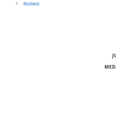
52 PREMIO R
Bestiario
J
MED