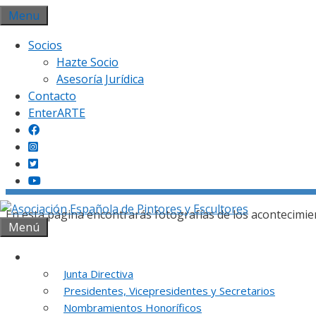
Saltar
Menu
al
Socios
contenido
Hazte Socio
Asesoría Jurídica
Contacto
EnterARTE
Gal
En esta página encontrarás fotografías de los acontecimie
Menú
Institución
Junta Directiva
Presidentes, Vicepresidentes y Secretarios
REUNION DE
Nombramientos Honoríficos