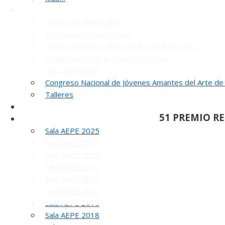
Noticias y publicaciones
Gaceta de Bellas Artes
Entrevistas y reportajes
Archivo Histórico «Bernardino de Pantorba»
Archivo de Prensa, Libros, Revistas…
Críticas de Arte
Congreso Nacional de Jóvenes Amantes del Arte de
INA
Talleres
SELLO AEPE
51 PREMIO R
Sala AEPE 2026
Sala AEPE 2025
Sala AEPE 2024
Sala AEPE 2023
Sala AEPE 2022
Sala AEPE 2021
Sala AEPE 2020
Sala AEPE 2019
Sala AEPE 2018
REUNIÓN
DE