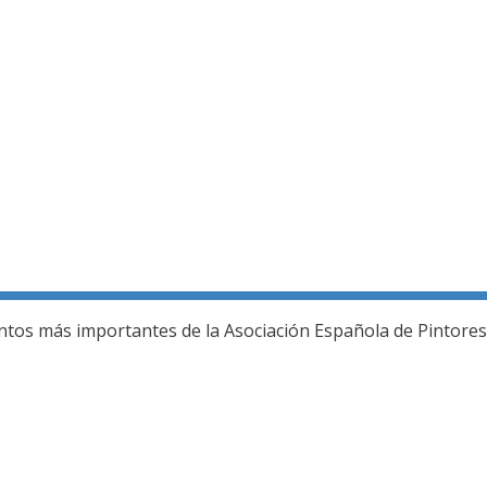
ería fotográfica
ntos más importantes de la Asociación Española de Pintores 
L JURADO DEL 80 SALON DE OTOÑO