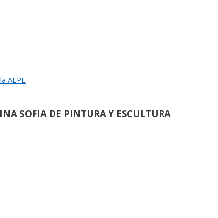
 la AEPE
UGURACION Y ENTREGA DEL
EINA SOFIA DE PINTURA Y ESCULTURA
L JURADO DEL 83 SALON DE OTOÑO