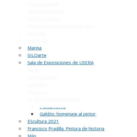
Paisaje urbano
Alba y Crepúsculo
EScultura 2024
Un Salón para el Recuerdo 2024
Desnudo
Códex 90
Marina
INAUGUR
SILOarte
Sala de Exposiciones de USERA
Flores
10 de la AEPE
Animales
123 SILO
EL SILO DE HORTALEZA
PURO ARTE
Galdós: homenaje al pintor
R
EScultura 2021
Francisco Pradilla. Pintura de historia
51 PREMIO R
Más…