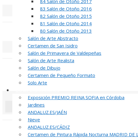
84 Salón de Otoño 2017
83 Salón de Otoño 2016
82 Salón de Otoño 2015
«
‹
81 Salón de Otoño 2014
INAUGUR
80 Salón de Otoño 2013
Salón de Arte Abstracto
Certamen de San Isidro
Salón de Primavera de Valdepeñas
«
‹
Salón de Arte Realista
R
Salón de Dibujo
Certamen de Pequeño Formato
51 PREMIO R
Solo Arte
Otras Exposiciones
Exposición PREMIO REINA SOFIA en Córdoba
Jardines
ANDALUZ.ES/JAÉN
«
‹
Nieve
ANDALUZ.ES/CÁDIZ
INA
Certamen de Pintura Rápida Nocturna MADRID DE