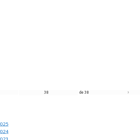
›
de
21
ACION DEL 80 SALON DE OTOÑO
de
62
L JURADO DEL 81 SALON DE OTOÑO
›
de
38
ACION DEL 81 SALON DE OTOÑO
2025
2024
2023