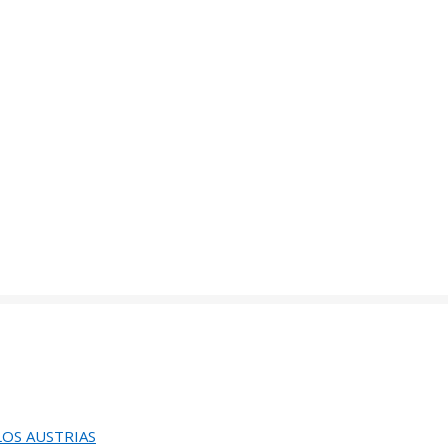
de
86
ACION DEL 82 SALON DE OTOÑO
de
60
EUNION DEL JURADO DEL
EINA SOFIA DE PINTURA Y ESCULTURA
de
58
UGURACION Y ENTREGA DEL
 LOS AUSTRIAS