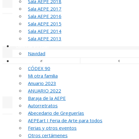
Sala AEPE 2018
Sala AEPE 2017
«
‹
Sala AEPE 2016
Sala AEPE 2015
Sala AEPE 2014
MED
Sala AEPE 2013
Galería Virtual
Navidad
Otros actos y actividades
«
‹
CÓDEX 90
Mi otra familia
Anuario 2023
MED
ANUARIO 2022
Baraja de la AEPE
Autorretratos
«
‹
Abecedario de Greguerías
AEPEart I Feria de Arte para todos
Ferias y otros eventos
Otros certámenes
MED