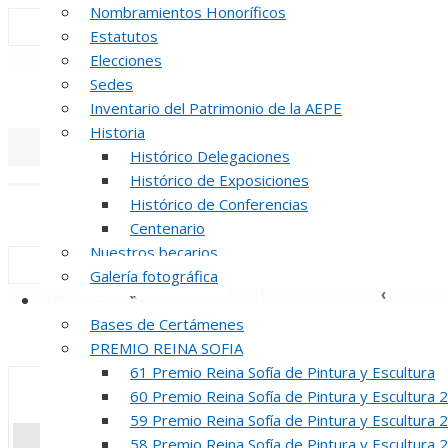
Nombramientos Honoríficos
Estatutos
«
‹
Elecciones
Sedes
INAUGUR
Inventario del Patrimonio de la AEPE
Historia
Histórico Delegaciones
«
‹
Histórico de Exposiciones
Histórico de Conferencias
REUNION DE
Centenario
Nuestros becarios
Galería fotográfica
«
‹
Certámenes
Bases de Certámenes
INAUGUR
PREMIO REINA SOFIA
61 Premio Reina Sofía de Pintura y Escultura
60 Premio Reina Sofía de Pintura y Escultura 
59 Premio Reina Sofía de Pintura y Escultura 
58 Premio Reina Sofía de Pintura y Escultura 