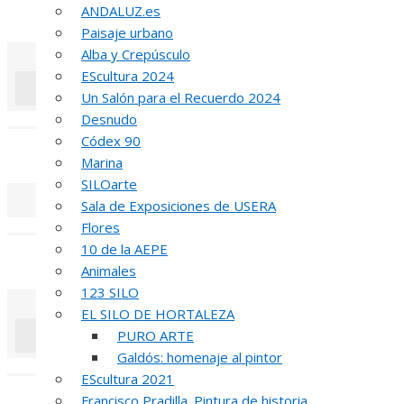
ANDALUZ.es
51 PREMIO R
Paisaje urbano
Alba y Crepúsculo
EScultura 2024
Un Salón para el Recuerdo 2024
Desnudo
«
‹
Códex 90
REUNIÓN
DE
Marina
SILOarte
Sala de Exposiciones de USERA
«
‹
Flores
10 de la AEPE
INAUGUR
Animales
123 SILO
EL SILO DE HORTALEZA
PURO ARTE
Galdós: homenaje al pintor
«
‹
EScultura 2021
R
Francisco Pradilla. Pintura de historia