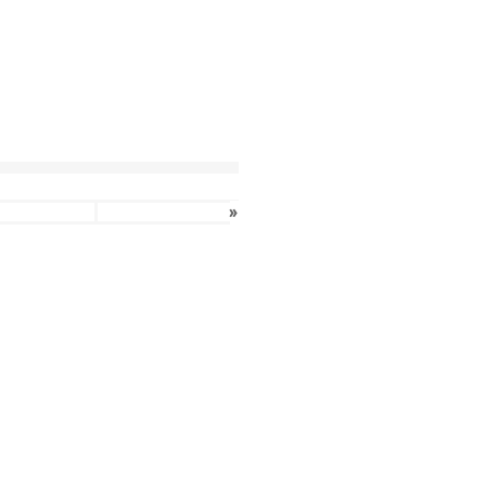
»
»
»