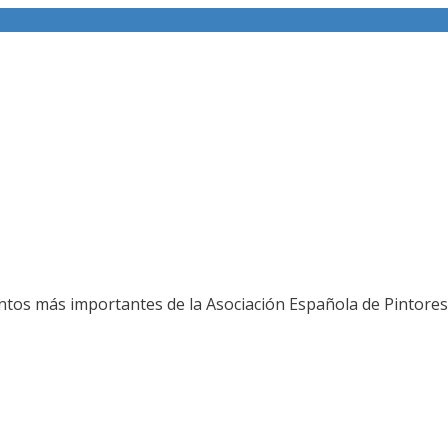
ería fotográfica
ntos más importantes de la Asociación Española de Pintores 
L JURADO DEL 80 SALON DE OTOÑO