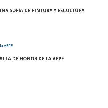
EINA SOFIA DE PINTURA Y ESCULTURA
de
90
 la AEPE
ULIO LÓPEZ HERNÁNDEZ:
ALLA DE HONOR DE LA AEPE
›
de
117
OMÁS PAREDES ROMERO:
ALLA DE HONOR DE LA AEPE