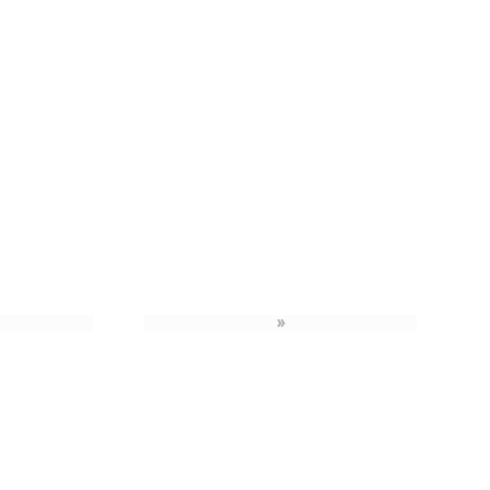
»
›
»
»