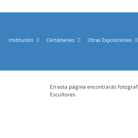
Saltar
al
contenido
Institución
Certámenes
Otras Exposiciones
En esta página encontrarás fotograf
Escultores.