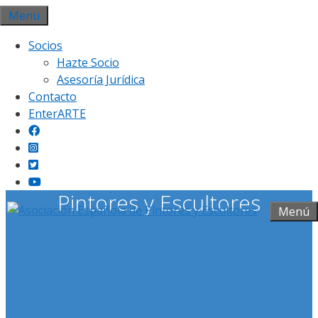
Saltar
Menu
al
Socios
contenido
Hazte Socio
Asesoría Jurídica
Contacto
EnterARTE
Asociación Española de
Pintores y Escultores
Menú