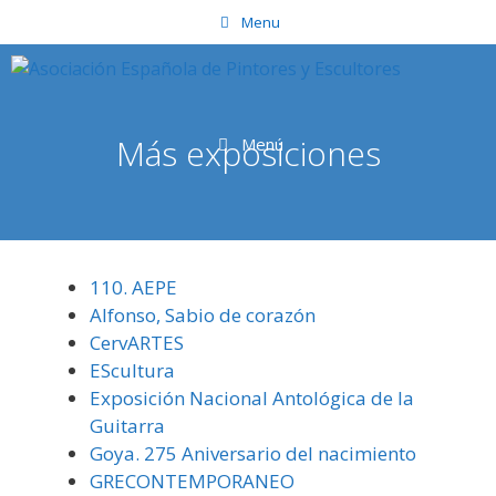
Saltar
Menu
al
contenido
Más exposiciones
Menú
110. AEPE
Alfonso, Sabio de corazón
CervARTES
EScultura
Exposición Nacional Antológica de la
Guitarra
Goya. 275 Aniversario del nacimiento
GRECONTEMPORANEO