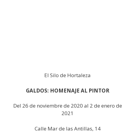
Antonio Municio
Antonio Izquierdo Ortega
Ana Martínez
Ana Gpulido
Adelacreative
El Silo de Hortaleza
GALDOS: HOMENAJE AL PINTOR
Del 26 de noviembre de 2020 al 2 de enero de
2021
Calle Mar de las Antillas, 14