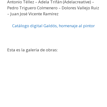
Antonio Téllez – Adela Trifán (Adelacreative) –
Pedro Triguero Colmenero – Dolores Vallejo Ruiz
– Juan José Vicente Ramírez
Catálogo digital Galdós, homenaje al pintor
Esta es la galería de obras:
Juan José Vicente Ramírez
Jesús Tejedor
Fernando de Marta
Emilio Pina