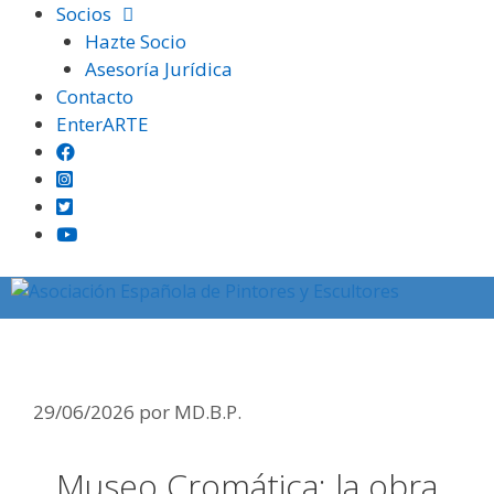
Saltar
Socios
al
Hazte Socio
contenido
Asesoría Jurídica
Contacto
EnterARTE
Museo Cromática: la obra del
mes de julio de un socio de la
AEPE
Menú
29/06/2026
por
MD.B.P.
Museo Cromática: la obra