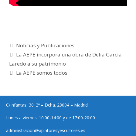
Categorías
Noticias y Publicaciones
La AEPE incorpora una obra de Delia García
Laredo a su patrimonio
La AEPE somos todos
C/Infantas, 30. 2º – Dcha. 28004 – Madrid
Lunes a viernes: 10:00-14:00 y de 17:00-20:00
administracion@apintoresyescultores.es