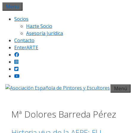
Saltar
Menu
al
Socios
contenido
Hazte Socio
Asesoría Jurídica
Contacto
EnterARTE
Menú
Mª Dolores Barreda Pérez
Historia viva de la AEPE: El I